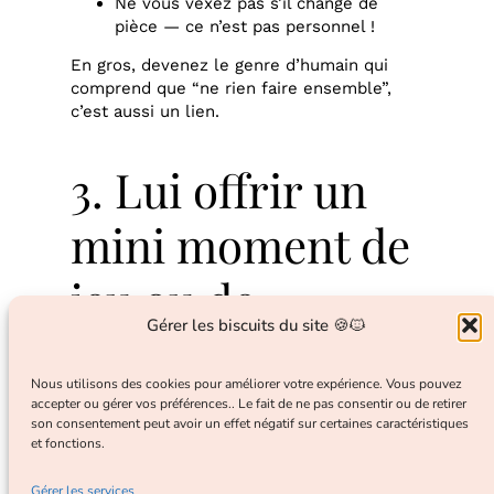
Ne vous vexez pas s’il change de
pièce — ce n’est pas personnel !
En gros, devenez le genre d’humain qui
comprend que “ne rien faire ensemble”,
c’est aussi un lien.
3. Lui offrir un
mini moment de
jeu ou de
Gérer les biscuits du site 🍪🐱
stimulation
Nous utilisons des cookies pour améliorer votre expérience. Vous pouvez
accepter ou gérer vos préférences.. Le fait de ne pas consentir ou de retirer
son consentement peut avoir un effet négatif sur certaines caractéristiques
Pas besoin d’une heure avec un laser ou
et fonctions.
d’un parcours d’obstacles dans le salon. 3 à
5 minutes suffisent pour répondre à son
Gérer les services