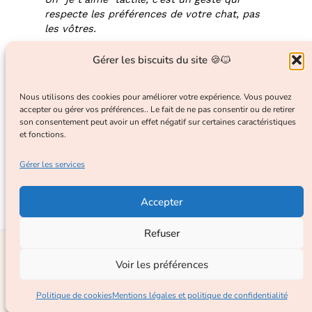
respecte les préférences de votre chat, pas
les vôtres.
Gérer les biscuits du site 🍪🐱
3. Le respect de
Nous utilisons des cookies pour améliorer votre expérience. Vous pouvez
son rythme : une
accepter ou gérer vos préférences.. Le fait de ne pas consentir ou de retirer
son consentement peut avoir un effet négatif sur certaines caractéristiques
forme d’amour
et fonctions.
Gérer les services
profond
Accepter
Si votre chat se cache ou ne veut pas
Refuser
📘 Recevez gratuitement le guide :
"Les 5 secrets pour mieux
interagir, la meilleure preuve d’amour que
comprendre votre chat"
vous puissiez lui offrir, c’est… de ne rien
Voir les préférences
faire. Juste respecter son besoin de
solitude, sans insister.
Politique de cookies
Mentions légales et politique de confidentialité