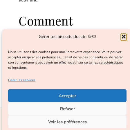
souvient.
Comment
s’excuser… dans
Gérer les biscuits du site 🍪🐱
un langage que
Nous utilisons des cookies pour améliorer votre expérience. Vous pouvez
accepter ou gérer vos préférences.. Le fait de ne pas consentir ou de retirer
votre chat
son consentement peut avoir un effet négatif sur certaines caractéristiques
et fonctions.
comprend
Gérer les services
Accepter
Oubliez les longues tirades ou les larmes
dramatiques. Votre chat ne comprend pas
Refuser
les mots, mais il perçoit parfaitement les
📘 Recevez gratuitement le guide :
"Les 5 secrets pour mieux
intentions. Voici comment lui dire “je suis
comprendre votre chat"
Voir les préférences
désolé·e” à sa manière.