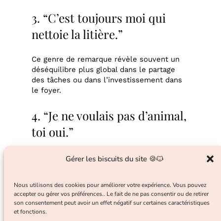
3. “C’est toujours moi qui
nettoie la litière.”
Ce genre de remarque révèle souvent un
déséquilibre plus global dans le partage
des tâches ou dans l’investissement dans
le foyer.
4. “Je ne voulais pas d’animal,
toi oui.”
Là, c’est le fondement même de la
Gérer les biscuits du site 🍪🐱
décision qui est remis en question. Et le
chat devient le symbole d’un choix imposé,
Nous utilisons des cookies pour améliorer votre expérience. Vous pouvez
ou mal discuté à l’origine.
accepter ou gérer vos préférences.. Le fait de ne pas consentir ou de retirer
son consentement peut avoir un effet négatif sur certaines caractéristiques
et fonctions.