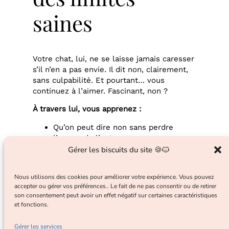
saines
Votre chat, lui, ne se laisse jamais caresser
s’il n’en a pas envie. Il dit non, clairement,
sans culpabilité. Et pourtant… vous
continuez à l’aimer. Fascinant, non ?
À travers lui, vous apprenez :
Qu’on peut dire non sans perdre
l’amour de l’autre
Que le respect passe aussi par la
Gérer les biscuits du site 🍪🐱
distance
Que les limites sont un langage de
Nous utilisons des cookies pour améliorer votre expérience. Vous pouvez
sécurité, pas de rejet
accepter ou gérer vos préférences.. Le fait de ne pas consentir ou de retirer
son consentement peut avoir un effet négatif sur certaines caractéristiques
Et si poser vos propres limites devenait
et fonctions.
aussi simple (et naturel) que celles de
votre chat ?
Gérer les services